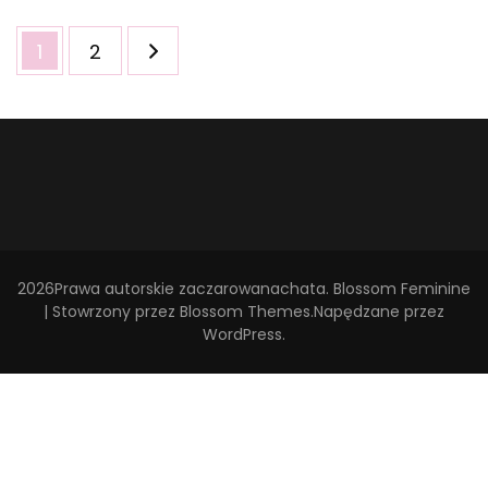
Stronicowanie
Strona
Strona
1
2
wpisów
2026Prawa autorskie
zaczarowanachata
.
Blossom Feminine
| Stowrzony przez
Blossom Themes
.Napędzane przez
WordPress
.