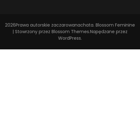
2026Prawa autorskie
zaczarowanachata
.
Blossom Feminine
| Stowrzony przez
Blossom Themes
.Napędzane przez
WordPress
.