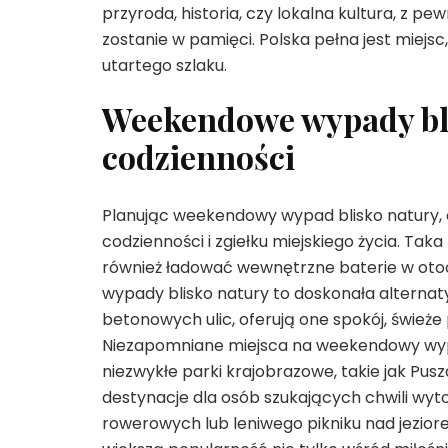
przyroda, historia, czy lokalna kultura, z pe
zostanie w pamięci. Polska pełna jest miejsc
utartego szlaku.
Weekendowe wypady bli
codzienności
Planując weekendowy wypad blisko natury, 
codzienności i zgiełku miejskiego życia. Ta
również ładować wewnętrzne baterie w otocz
wypady blisko natury to doskonała alternaty
betonowych ulic, oferują one spokój, śwież
Niezapomniane miejsca na weekendowy wypad 
niezwykłe parki krajobrazowe, takie jak Pus
destynacje dla osób szukających chwili wyt
rowerowych lub leniwego pikniku nad jezio