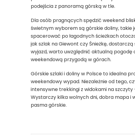
podejścia z panoramą górską w tle.
Dla osób pragnących spędzić weekend blisko
świetnym wyborem są górskie doliny, takie 
spacerować po łagodnych ścieżkach otoczon
jak szlak na Giewont czy Śnieżkę, dostarczą s
wyjazd, warto uwzględnić aktualną pogodę or
weekendową przygodą w górach.
Górskie szlaki i doliny w Polsce to idealna
weekendowy wypad. Niezależnie od tego, czy
intensywne trekkingi z widokami na szczyty
Wystarczy kilka wolnych dni, dobra mapa i w
pasma górskie.