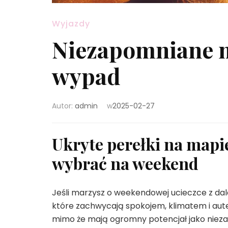
Wyjazdy
Niezapomniane 
wypad
Autor:
admin
w
2025-02-27
Ukryte perełki na mapie
wybrać na weekend
Jeśli marzysz o weekendowej ucieczce z dal
które zachwycają spokojem, klimatem i aut
mimo że mają ogromny potencjał jako niez