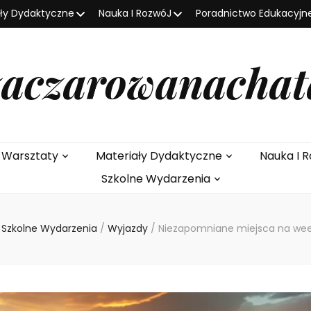
ały Dydaktyczne
Nauka I RozwóJ
Poradnictwo Edukacyjn
zaczarowanachat
e Warsztaty
Materiały Dydaktyczne
Nauka I R
Szkolne Wydarzenia
Szkolne Wydarzenia
/
Wyjazdy
/
Niezapomniane miejsca na w