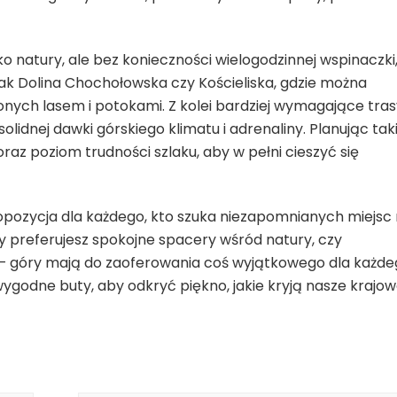
 natury, ale bez konieczności wielogodzinnej wspinaczki
jak Dolina Chochołowska czy Kościeliska, gdzie można
ych lasem i potokami. Z kolei bardziej wymagające tras
olidnej dawki górskiego klimatu i adrenaliny. Planując tak
az poziom trudności szlaku, aby w pełni cieszyć się
 propozycja dla każdego, kto szuka niezapomnianych miejsc
 preferujesz spokojne spacery wśród natury, czy
 – góry mają do zaoferowania coś wyjątkowego dla każde
ygodne buty, aby odkryć piękno, jakie kryją nasze krajo