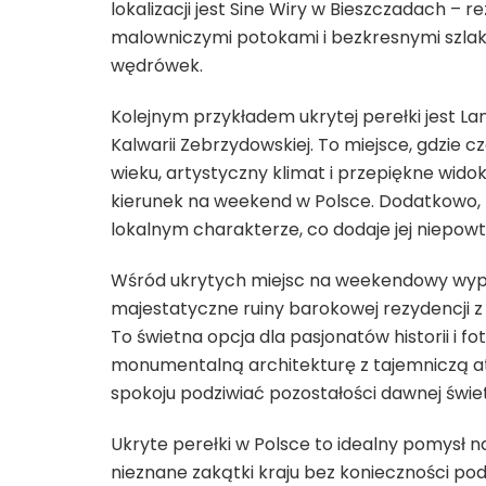
lokalizacji jest Sine Wiry w Bieszczadach – 
malowniczymi potokami i bezkresnymi szlaka
wędrówek.
Kolejnym przykładem ukrytej perełki jest L
Kalwarii Zebrzydowskiej. To miejsce, gdzie cz
wieku, artystyczny klimat i przepiękne wido
kierunek na weekend w Polsce. Dodatkowo, m
lokalnym charakterze, co dodaje jej niepowt
Wśród ukrytych miejsc na weekendowy wypa
majestatyczne ruiny barokowej rezydencji z
To świetna opcja dla pasjonatów historii i f
monumentalną architekturę z tajemniczą atmo
spokoju podziwiać pozostałości dawnej świe
Ukryte perełki w Polsce to idealny pomysł
nieznane zakątki kraju bez konieczności pod