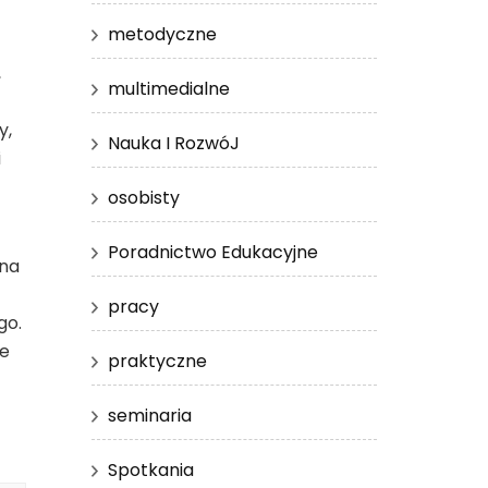
metodyczne
,
multimedialne
y,
Nauka I RozwóJ
i
osobisty
Poradnictwo Edukacyjne
 na
pracy
go.
we
praktyczne
seminaria
Spotkania