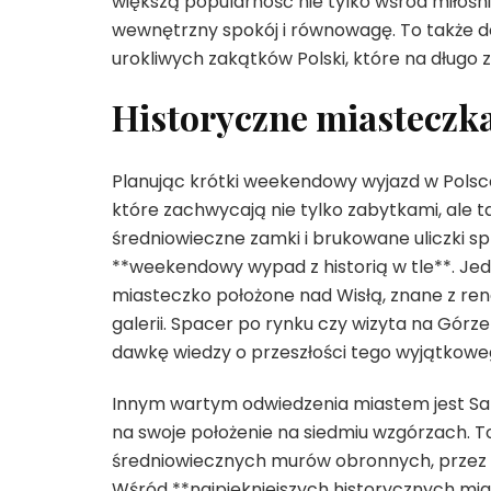
większą popularność nie tylko wśród miłośni
wewnętrzny spokój i równowagę. To także do
urokliwych zakątków Polski, które na długo 
Historyczne miasteczka
Planując krótki weekendowy wyjazd w Polsc
które zachwycają nie tylko zabytkami, ale
średniowieczne zamki i brukowane uliczki sp
**weekendowy wypad z historią w tle**. Jed
miasteczko położone nad Wisłą, znane z rene
galerii. Spacer po rynku czy wizyta na Górze 
dawkę wiedzy o przeszłości tego wyjątkowe
Innym wartym odwiedzenia miastem jest S
na swoje położenie na siedmiu wzgórzach. To 
średniowiecznych murów obronnych, przez g
Wśród **najpiękniejszych historycznych mi