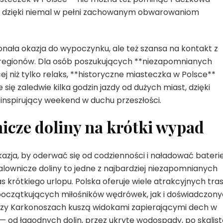
, dzięki niemal w pełni zachowanym obwarowaniom
konała okazja do wypoczynku, ale też szansa na kontakt z
 regionów. Dla osób poszukujących **niezapomnianych
ej niż tylko relaks, **historyczne miasteczka w Polsce**
 się zaledwie kilka godzin jazdy od dużych miast, dzięki
inspirujący weekend w duchu przeszłości.
nicze doliny na krótki wypad
ja, by oderwać się od codzienności i naładować bateri
 malownicze doliny to jedne z najbardziej niezapomnianych
 krótkiego urlopu. Polska oferuje wiele atrakcyjnych tra
początkujących miłośników wędrówek, jak i doświadczon
 czy Karkonoszach kuszą widokami zapierającymi dech w
— od łagodnych dolin, przez ukryte wodospady, po skalist