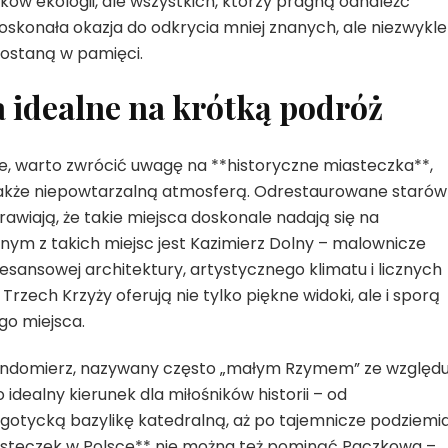
ków ekologii, ale wszystkich, którzy pragną odnaleźć
skonała okazja do odkrycia mniej znanych, ale niezwykle
zostaną w pamięci.
 idealne na krótką podróż
e, warto zwrócić uwagę na **historyczne miasteczka**,
 także niepowtarzalną atmosferą. Odrestaurowane starówk
rawiają, że takie miejsca doskonale nadają się na
nym z takich miejsc jest Kazimierz Dolny – malownicze
sansowej architektury, artystycznego klimatu i licznych
Trzech Krzyży oferują nie tylko piękne widoki, ale i sporą
go miejsca.
andomierz, nazywany często „małym Rzymem” ze względ
idealny kierunek dla miłośników historii – od
otycką bazylikę katedralną, aż po tajemnicze podziemia
asteczek w Polsce** nie można też pominąć Paczkowa –