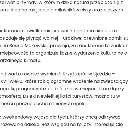
rezerwat przyrody, w którym dzika natura przeplata się z
mi. Idealne miejsce dla miłośników ciszy oraz pieszych
anckorona, niewielka miejscowość położona niedaleko
as zdaje się płynąć wolniej – urokliwe, drewniane domki z 
ki na Beskid Makowski sprawiają, że Lanckorona to znakom
iejscowość ta organizuje liczne wydarzenia kulturalne o
arzalnego klimatu.
d warto również wymienić Krzyżtopór w Ujeździe –
 XVII wieku, które robią ogromne wrażenie na zwiedzający
otografii, pragnących spędzić czas w miejscu, które łączy
sferą. Dzięki niewielkiej ilości turystów, można tu w
tności i poczuć ducha minionych epok.
 na weekendowy wyjazd dla tych, którzy chcą odkrywać
różowania daleko. Bez względu na to, czy interesuje Cię