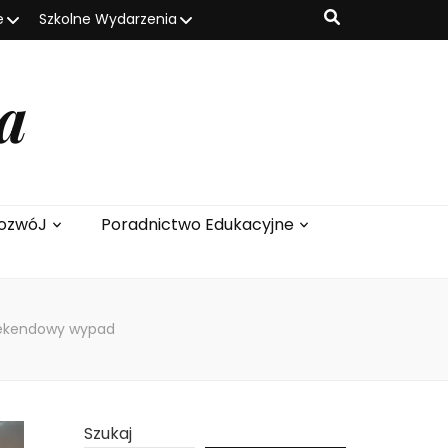
e
Szkolne Wydarzenia
a
ozwóJ
Poradnictwo Edukacyjne
eekendowy wypad
Szukaj