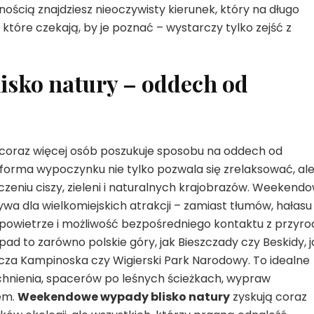
wnością znajdziesz nieoczywisty kierunek, który na długo
, które czekają, by je poznać – wystarczy tylko zejść z
sko natury – oddech od
coraz więcej osób poszukuje sposobu na oddech od
ka forma wypoczynku nie tylko pozwala się zrelaksować, al
eniu ciszy, zieleni i naturalnych krajobrazów. Weekend
wa dla wielkomiejskich atrakcji – zamiast tłumów, hałasu 
e powietrze i możliwość bezpośredniego kontaktu z przyro
to zarówno polskie góry, jak Bieszczady czy Beskidy, ja
zcza Kampinoska czy Wigierski Park Narodowy. To idealne
chnienia, spacerów po leśnych ścieżkach, wypraw
rem.
Weekendowe wypady blisko natury
zyskują coraz