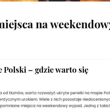
miejsca na weekendow
 Polski – gdzie warto się
a od tłumów, warto rozważyć ukryte perełki na mapie Pols
entycznym urokiem. Wiele z nich pozostaje niedocenionyc
apomniane miejsca na weekendowy wypad. Jedną z takic