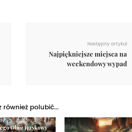
Następny artykuł
Najpiękniejsze miejsca na
weekendowy wypad
 również polubić…
dy
ego Obóz Językowy