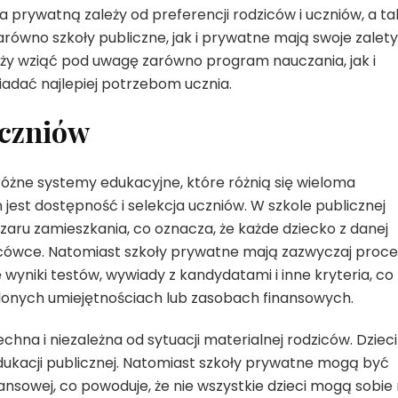
 prywatną zależy od preferencji rodziców i uczniów, a ta
ówno szkoły publiczne, jak i prywatne mają swoje zalety 
leży wziąć pod uwagę zarówno program nauczania, jak i
adać najlepiej potrzebom ucznia.
uczniów
różne systemy edukacyjne, które różnią się wieloma
est dostępność i selekcja uczniów. W szkole publicznej
aru zamieszkania, co oznacza, że każde dziecko z danej
acówce. Natomiast szkoły prywatne mają zazwyczaj proce
wyniki testów, wywiady z kandydatami i inne kryteria, co
ślonych umiejętnościach lub zasobach finansowych.
hna i niezależna od sytuacji materialnej rodziców. Dzieci
ukacji publicznej. Natomiast szkoły prywatne mogą być
sowej, co powoduje, że nie wszystkie dzieci mogą sobie