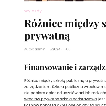
Wyjazdy
Różnice między s
prywatną
Autor:
admin
w
2024-11-06
Finansowanie i zarządz
Różnice między szkołą publiczną a prywatną
zarządzaniem. Szkoła publiczna wrocław ma
nie pobiera opłat od uczniów ani ich rodzic
wrocław prywatna szkoła podstawowa
, je
uczniów ponoszą określone opłaty za naucz