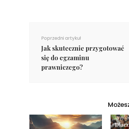
Nawigacja
wpisu
Poprzedni artykuł
Jak skutecznie przygotować
się do egzaminu
prawniczego?
Możesz
Wyjaz
Dlacz