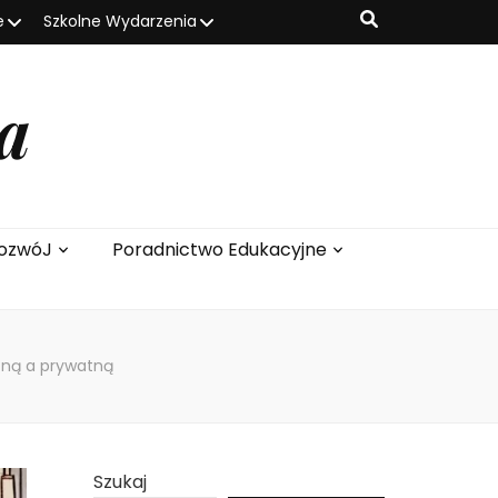
e
Szkolne Wydarzenia
a
ozwóJ
Poradnictwo Edukacyjne
zną a prywatną
Szukaj