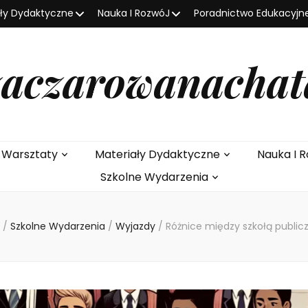
ały Dydaktyczne
Nauka I RozwóJ
Poradnictwo Edukacyjn
zaczarowanachat
e Warsztaty
Materiały Dydaktyczne
Nauka I R
Szkolne Wydarzenia
/
Szkolne Wydarzenia
/
Wyjazdy
/
Różnice między szkołą public