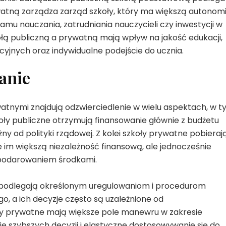
tną zarządza zarząd szkoły, który ma większą autonom
u nauczania, zatrudniania nauczycieli czy inwestycji w
kołą publiczną a prywatną mają wpływ na jakość edukacji,
yjnych oraz indywidualne podejście do ucznia.
anie
atnymi znajdują odzwierciedlenie w wielu aspektach, w 
oły publiczne otrzymują finansowanie głównie z budżetu
żny od polityki rządowej. Z kolei szkoły prywatne pobieraj
je im większą niezależność finansową, ale jednocześnie
spodarowaniem środkami.
e podlegają określonym uregulowaniom i procedurom
, a ich decyzje często są uzależnione od
oły prywatne mają większe pole manewru w zakresie
 szybszych decyzji i elastyczne dostosowywanie się do