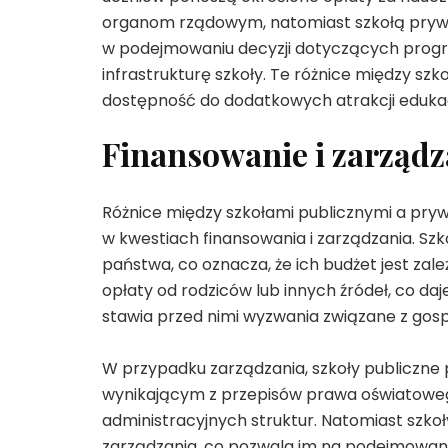
organom rządowym, natomiast szkołą prywa
w podejmowaniu decyzji dotyczących program
infrastrukturę szkoły. Te różnice między sz
dostępność do dodatkowych atrakcji edukac
Finansowanie i zarządz
Różnice między szkołami publicznymi a pryw
w kwestiach finansowania i zarządzania. Szk
państwa, co oznacza, że ich budżet jest zale
opłaty od rodziców lub innych źródeł, co da
stawia przed nimi wyzwania związane z go
W przypadku zarządzania, szkoły publiczn
wynikającym z przepisów prawa oświatowego
administracyjnych struktur. Natomiast szk
zarządzania, co pozwala im na podejmowanie