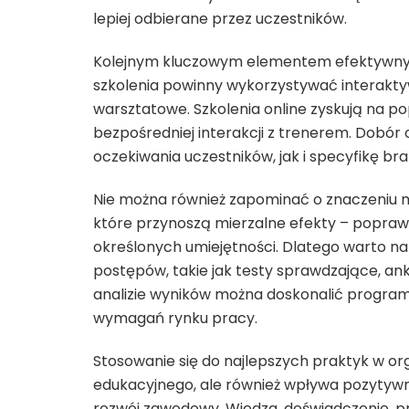
lepiej odbierane przez uczestników.
Kolejnym kluczowym elementem efektywnyc
szkolenia powinny wykorzystywać interaktywn
warsztatowe. Szkolenia online zyskują na pop
bezpośredniej interakcji z trenerem. Dobó
oczekiwania uczestników, jak i specyfikę bra
Nie można również zapominać o znaczeniu mo
które przynoszą mierzalne efekty – popraw
określonych umiejętności. Dlatego warto na
postępów, takie jak testy sprawdzające, anki
analizie wyników można doskonalić program
wymagań rynku pracy.
Stosowanie się do najlepszych praktyk w org
edukacyjnego, ale również wpływa pozytyw
rozwój zawodowy. Wiedza, doświadczenie, p