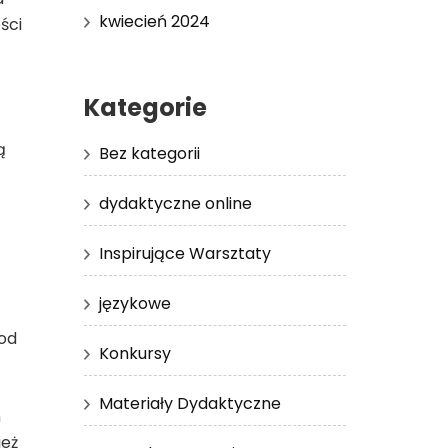
kwiecień 2024
ści
Kategorie
ą
Bez kategorii
dydaktyczne online
Inspirujące Warsztaty
językowe
 od
Konkursy
Materiały Dydaktyczne
h
ież