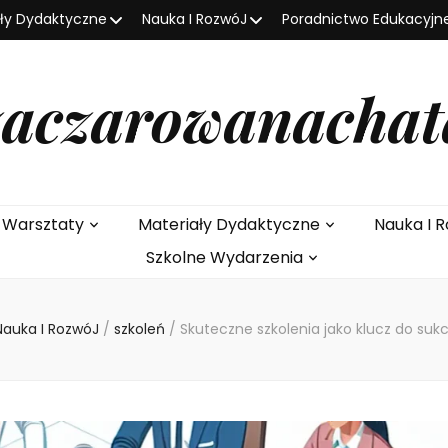
ały Dydaktyczne
Nauka I RozwóJ
Poradnictwo Edukacyjn
zaczarowanachat
e Warsztaty
Materiały Dydaktyczne
Nauka I R
Szkolne Wydarzenia
Nauka I RozwóJ
/
szkoleń
/
Skuteczne szkolenia jako klucz do s