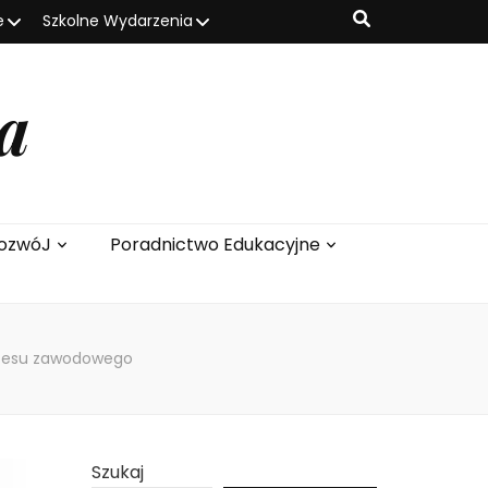
e
Szkolne Wydarzenia
a
ozwóJ
Poradnictwo Edukacyjne
ukcesu zawodowego
Szukaj