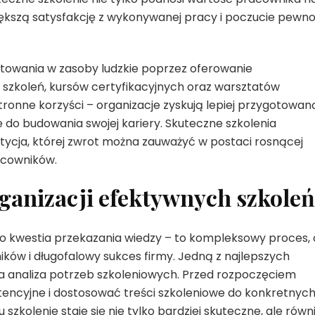
większą satysfakcję z wykonywanej pracy i poczucie pewno
stowania w zasoby ludzkie poprzez oferowanie
szkoleń, kursów certyfikacyjnych oraz warsztatów
tronne korzyści – organizacje zyskują lepiej przygotowan
 do budowania swojej kariery. Skuteczne szkolenia
tycja, której zwrot można zauważyć w postaci rosnącej
racowników.
rganizacji efektywnych szkoleń
ko kwestia przekazania wiedzy – to kompleksowy proces,
ków i długofalowy sukces firmy. Jedną z najlepszych
jna analiza potrzeb szkoleniowych. Przed rozpoczęciem
encyjne i dostosować treści szkoleniowe do konkretnyc
zkolenie staje się nie tylko bardziej skuteczne, ale równ