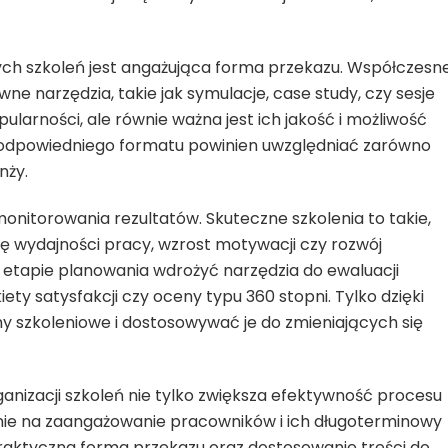
h szkoleń jest angażująca forma przekazu. Współczesn
e narzędzia, takie jak symulacje, case study, czy sesje
ularności, ale równie ważna jest ich jakość i możliwość
r odpowiedniego formatu powinien uwzględniać zarówno
nży.
nitorowania rezultatów. Skuteczne szkolenia to takie,
ę wydajności pracy, wzrost motywacji czy rozwój
 etapie planowania wdrożyć narzędzia do ewaluacji
ety satysfakcji czy oceny typu 360 stopni. Tylko dzięki
y szkoleniowe i dostosowywać je do zmieniających się
anizacji szkoleń nie tylko zwiększa efektywność procesu
nie na zaangażowanie pracowników i ich długoterminowy
raktyczna forma przekazu oraz dostosowanie treści do