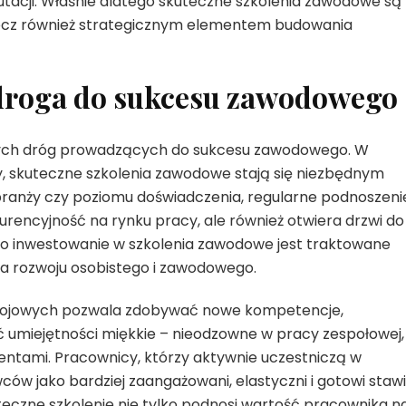
rutacji. Właśnie dlatego skuteczne szkolenia zawodowe są 
, lecz również strategicznym elementem budowania
 droga do sukcesu zawodowego
jszych dróg prowadzących do sukcesu zawodowego. W
y, skuteczne szkolenia zawodowe stają się niezbędnym
 branży czy poziomu doświadczenia, regularne podnoszeni
kurencyjność na rynku pracy, ale również otwiera drzwi do
go inwestowanie w szkolenia zawodowe jest traktowane
ia rozwoju osobistego i zawodowego.
wojowych pozwala zdobywać nowe kompetencje,
ć umiejętności miękkie – nieodzowne w pracy zespołowej,
ientami. Pracownicy, którzy aktywnie uczestniczą w
ów jako bardziej zaangażowani, elastyczni i gotowi staw
czne szkolenie nie tylko podnosi wartość pracownika n