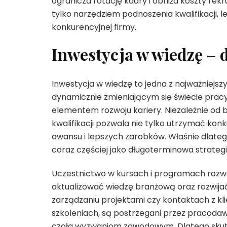
ogranicza rotację kadry i obniża koszty rek
tylko narzędziem podnoszenia kwalifikacji
konkurencyjnej firmy.
Inwestycja w wiedzę –
Inwestycja w wiedzę to jedna z najważnie
dynamicznie zmieniającym się świecie prac
elementem rozwoju kariery. Niezależnie od
kwalifikacji pozwala nie tylko utrzymać kon
awansu i lepszych zarobków. Właśnie dlate
coraz częściej jako długoterminowa strateg
Uczestnictwo w kursach i programach roz
aktualizować wiedzę branżową oraz rozwija
zarządzaniu projektami czy kontaktach z kl
szkoleniach, są postrzegani przez pracodawc
czoła wyzwaniom zawodowym. Dlatego skute