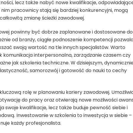
ności, lecz także nabyć nowe kwalifikacje, odpowiadając
nim pracownicy stają się bardziej konkurencyjni, mogą
 całkowitą zmianę ścieżki zawodowej.
dowej powinny być dobrze zaplanowane i dostosowane do
eżnie od branży, ciągłe podnoszenie kompetencji pozwal
szać swoją wartość na tle innych specjalistów. Warto
jak komunikacja interpersonalna, zarządzanie czasem czy
żne jak szkolenia techniczne. W dzisiejszym, dynamiczni
astyczność, samorozwój i gotowość do nauki to cechy
kluczową rolę w planowaniu kariery zawodowej. Umożliwi
otywację do pracy oraz otwierają nowe możliwości awans
ja swoje kwalifikacje, lecz także buduje pewność siebie i
ową. Inwestowanie w szkolenia to inwestycja w siebie –
nuje każdy profesjonalista.