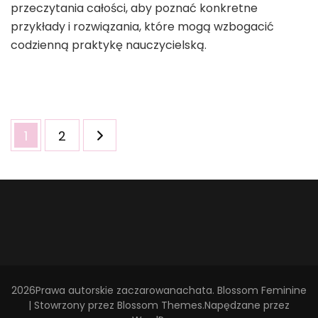
przeczytania całości, aby poznać konkretne
przykłady i rozwiązania, które mogą wzbogacić
codzienną praktykę nauczycielską.
Stronicowanie
Strona
Strona
1
2
wpisów
2026Prawa autorskie
zaczarowanachata
.
Blossom Feminine
| Stowrzony przez
Blossom Themes
.Napędzane przez