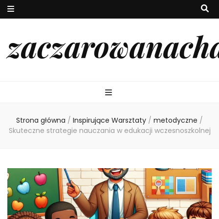
zaczarowanach
Strona główna
/
Inspirujące Warsztaty
/
metodyczne
/
Skuteczne strategie nauczania w edukacji wczesnoszkolnej