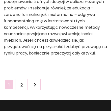
podejmowania trafnych decyzji w obliczu złożonych
problemów. Przekonuje również, że edukacja –
zarówno formalna, jak i nieformalna – odgrywa
fundamentalną rolę w kształtowaniu tych
kompetencji, wykorzystując nowoczesne metody
nauczania sprzyjające rozwojowi umiejętności
miękkich. Jeżeli chcesz dowiedzieć się, jak
przygotować się na przyszłość i zdobyć przewagę na
rynku pracy, koniecznie przeczytaj cały artykuł.
Stronicowanie
Strona
Strona
1
2
wpisów