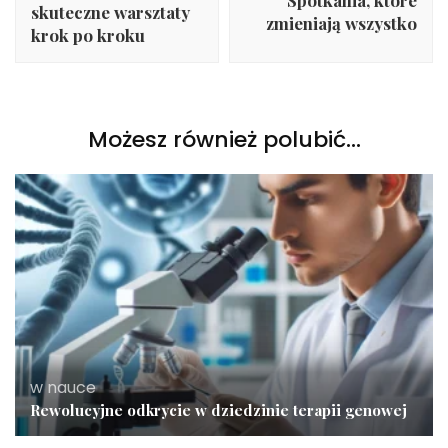
Spotkania, które
skuteczne warsztaty
zmieniają wszystko
krok po kroku
Możesz również polubić…
w nauce
Rewolucyjne odkrycie w dziedzinie terapii genowej