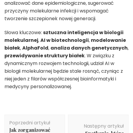
analizować dane epidemiologiczne, sugerować
przyczyny molekularne infekcji i wspomagać
tworzenie szczepionek nowej generacji.
Słowa kluczowe:
sztuczna inteligencja w biologii
molekularnej
,
AI w biotechnologii
,
modelowanie
białek
,
AlphaFold
,
analiza danych genetycznych
,
przewidywanie struktury białek
. W związku z
dynamicznym rozwojem technologii, udział AI w
biologii molekularnej będzie stale rosnąć, czyniąc z
niej jeden z filarów współczesnej bioinformatyki i
medycyny personalizowanej.
Nawigacja
Poprzedni artykuł
wpisu
Następny artykuł
Jak zorganizować