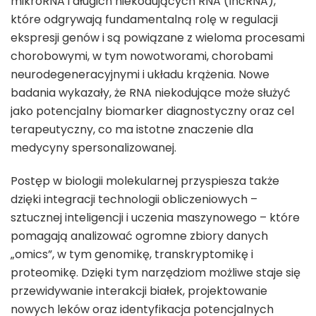
mikroRNA i długich niekodujących RNA (lncRNA),
które odgrywają fundamentalną rolę w regulacji
ekspresji genów i są powiązane z wieloma procesami
chorobowymi, w tym nowotworami, chorobami
neurodegeneracyjnymi i układu krążenia. Nowe
badania wykazały, że RNA niekodujące może służyć
jako potencjalny biomarker diagnostyczny oraz cel
terapeutyczny, co ma istotne znaczenie dla
medycyny spersonalizowanej.
Postęp w biologii molekularnej przyspiesza także
dzięki integracji technologii obliczeniowych –
sztucznej inteligencji i uczenia maszynowego – które
pomagają analizować ogromne zbiory danych
„omics”, w tym genomikę, transkryptomikę i
proteomikę. Dzięki tym narzędziom możliwe staje się
przewidywanie interakcji białek, projektowanie
nowych leków oraz identyfikacja potencjalnych