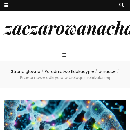
zaczarowanach
Strona główna
/
Poradnictwo Edukacyjne
/
w nauce
/
Przełomowe odkrycia w biologii molekularnej