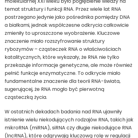
molekularnej XXI wieku było pogłębienie wiedzy na
temat struktury i funkcji RNA. Przez wiele lat RNA
postrzegano jedynie jako pośrednika pomiędzy DNA
a białkami, jednak współczesne odkrycia całkowicie
zmieniły to uproszczone wyobrażenie. Kluczowe
znaczenie miało rozszyfrowanie struktury
rybozymów – cząsteczek RNA o właściwościach
katalitycznych, które wykazały, że RNA nie tylko
przekazuje informacje genetyczne, ale może również
pełnić funkcje enzymatyczne. To odkrycie miało
fundamentalne znaczenie dla teorii RNA-świata,
sugerującej, że RNA mogło być pierwotną
cząsteczką życia.
W ostatnich dekadach badania nad RNA ujawniły
istnienie wielu niekodujących rodzajów RNA, takich jak
mikroRNA (miRNA), siRNA czy długie niekodujące RNA
(lncRNA), które odgrywają kluczową rolę w regulacji