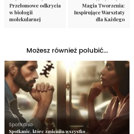
wpisu
Przełomowe odkrycia
Magia Tworzenia:
w biologii
Inspirujące Warsztaty
molekularnej
dla Każdego
Możesz również polubić…
Spotkania
Spotkanie, które zmieniło wszystko