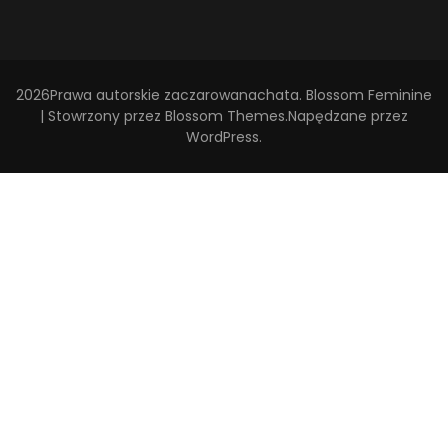
2026Prawa autorskie
zaczarowanachata
.
Blossom Feminine
| Stowrzony przez
Blossom Themes
.Napędzane przez
WordPress
.