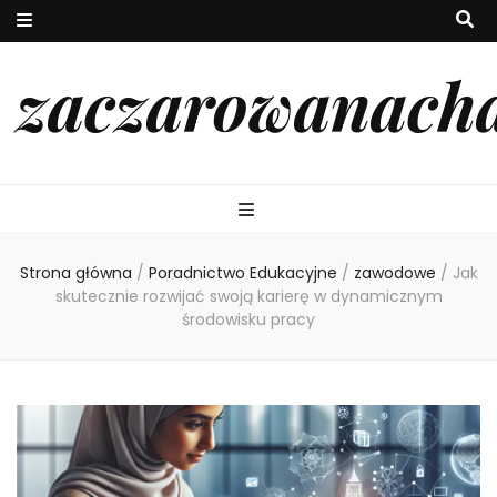
zaczarowanach
Strona główna
/
Poradnictwo Edukacyjne
/
zawodowe
/
Jak
skutecznie rozwijać swoją karierę w dynamicznym
środowisku pracy