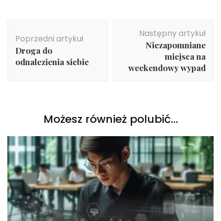
Nawigacja
Następny artykuł
wpisu
Poprzedni artykuł
Niezapomniane
Droga do
miejsca na
odnalezienia siebie
weekendowy wypad
Możesz również polubić…