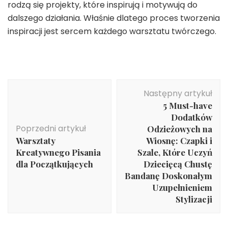
rodzą się projekty, które inspirują i motywują do
dalszego działania. Właśnie dlatego proces tworzenia
inspiracji jest sercem każdego warsztatu twórczego.
Nawigacja
Następny artykuł
wpisu
5 Must-have
Dodatków
Poprzedni artykuł
Odzieżowych na
Warsztaty
Wiosnę: Czapki i
Kreatywnego Pisania
Szale, Które Uczyń
dla Początkujących
Dziecięcą Chustę
Bandanę Doskonałym
Uzupełnieniem
Stylizacji