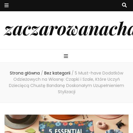
zaczarowanach
Strona główna
/
Bez kategorii
/
5 Must-have Dodatków
Odzieżowych na Wiosnę: Czapki i Szale, Które Uczyń
Dziecięcą Chustę Bandanę Doskonałym Uzupełnieniem
Stylizacji