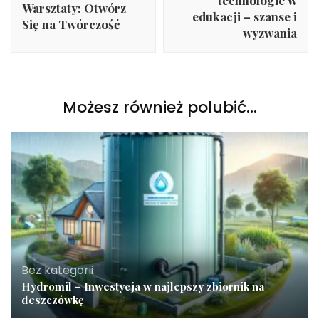
technologie w
Warsztaty: Otwórz
edukacji – szanse i
Się na Twórczość
wyzwania
Możesz również polubić…
Bez kategorii
Hydromil – Inwestycja w najlepszy zbiornik na
deszczówkę