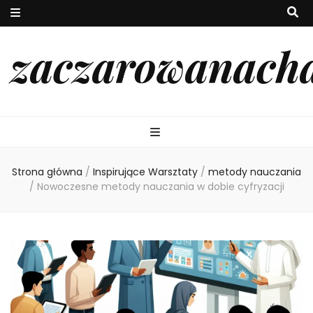
zaczarowanach
Strona główna
/
Inspirujące Warsztaty
/
metody nauczania
/
Nowoczesne metody nauczania w dobie cyfryzacji