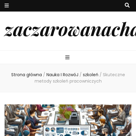
zaczarowanach
Strona główna
/
Nauka I RozwóJ
/
szkoleń
/
Skuteczne
metody szkoleń pracowniczych