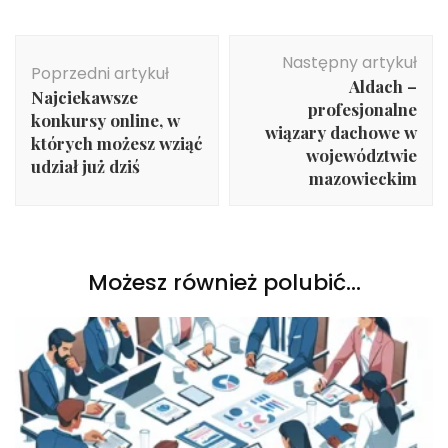
Nawigacja
Następny artykuł
wpisu
Poprzedni artykuł
Aldach –
Najciekawsze
profesjonalne
konkursy online, w
wiązary dachowe w
których możesz wziąć
województwie
udział już dziś
mazowieckim
Możesz również polubić…