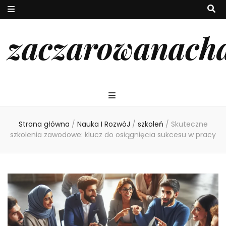
zaczarowanach
Strona główna
/
Nauka I RozwóJ
/
szkoleń
/
Skuteczne
szkolenia zawodowe: klucz do osiągnięcia sukcesu w pracy