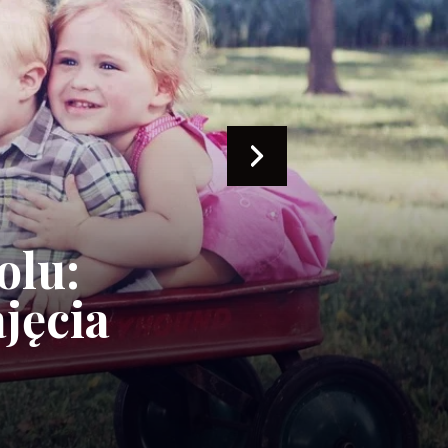
olu:
ajęcia