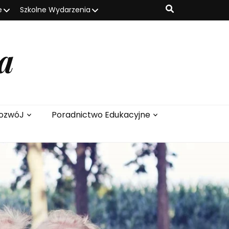
e
Szkolne Wydarzenia
a
ozwóJ
Poradnictwo Edukacyjne