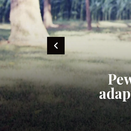
Pew
adapt