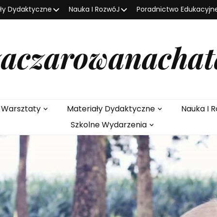
ały Dydaktyczne
Nauka I RozwóJ
Poradnictwo Edukacyjn
zaczarowanachat
e Warsztaty
Materiały Dydaktyczne
Nauka I R
Szkolne Wydarzenia