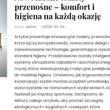
przenośne – komfort i
higiena na każdą okazję
Autor:
admin
w
2026-02-04
Artykuł prezentuje innowacyjne toalety przenośn
które łączą kompaktowość, nowoczesny design i
zaawansowane technologie, gwarantujące wysok
standard higieny. Przedstawione zostały inteligen
systemy zarządzania odpadami i automatyczneg
mycia, które rewolucjonizują tradycyjne podejści
do mobilnej higieny. Omówiono, jak ergonomiczna
konstrukcja i szybki montaż urządzeń umożliwiają 
wykorzystanie na różnorodnych wydarzeniach, o
festiwali po imprezy sportowe. Zachęcamy do
lektury całego artykułu, aby poznać szczegóły
ekologicznych i wygodnych rozwiązań, które