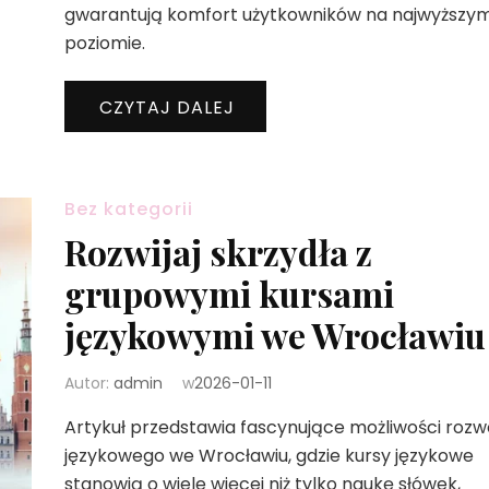
gwarantują komfort użytkowników na najwyższy
poziomie.
CZYTAJ DALEJ
Bez kategorii
Rozwijaj skrzydła z
grupowymi kursami
językowymi we Wrocławiu
Autor:
admin
w
2026-01-11
Artykuł przedstawia fascynujące możliwości rozw
językowego we Wrocławiu, gdzie kursy językowe
stanowią o wiele więcej niż tylko naukę słówek,