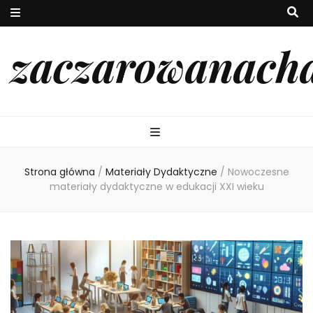
zaczarowanach
Strona główna
/
Materiały Dydaktyczne
/
Nowoczesne
materiały dydaktyczne w edukacji XXI wieku