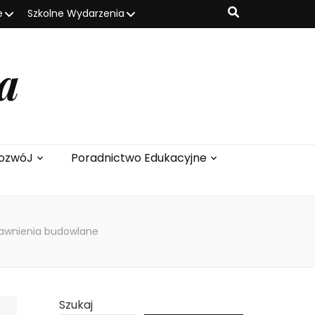
e
Szkolne Wydarzenia
a
ozwóJ
Poradnictwo Edukacyjne
rawnienia budowlane
Szukaj