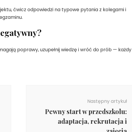
jektu, ćwicz odpowiedzi na typowe pytania z kolegami i
egzaminu.
 negatywny?
magają poprawy, uzupełnij wiedzę i wróć do prób — każdy
Następny artykuł
Pewny start w przedszkolu:
adaptacja, rekrutacja i
zajęcia