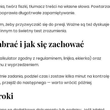
a, twórz fiszki, tłumacz treści na własne słowa. Powtarza
 poprawia długotrwałe zapamiętywanie.
 żeby przyzwyczaić się do presji. Ważne są też dyskusje
innym to świetny test zrozumienia.
brać i jak się zachować
lkulator zgodny z regulaminem, linijka, ekierka) oraz
inu z wyprzedzeniem.
ie zadania, podziel czas i zostaw kilka minut na kontrolę
u, przejdź do następnego — warto wrócić później.
roki
ne są dodatkowe dokumenty lub podpisy. Jeśli zdałeś,