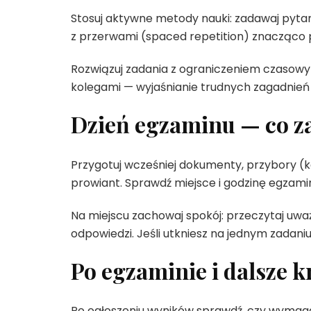
Stosuj aktywne metody nauki: zadawaj pytani
z przerwami (spaced repetition) znacząco
Rozwiązuj zadania z ograniczeniem czasowym,
kolegami — wyjaśnianie trudnych zagadnień 
Dzień egzaminu — co za
Przygotuj wcześniej dokumenty, przybory (ka
prowiant. Sprawdź miejsce i godzinę egzam
Na miejscu zachowaj spokój: przeczytaj uważn
odpowiedzi. Jeśli utkniesz na jednym zadani
Po egzaminie i dalsze k
Po ogłoszeniu wyników sprawdź, czy wymaga