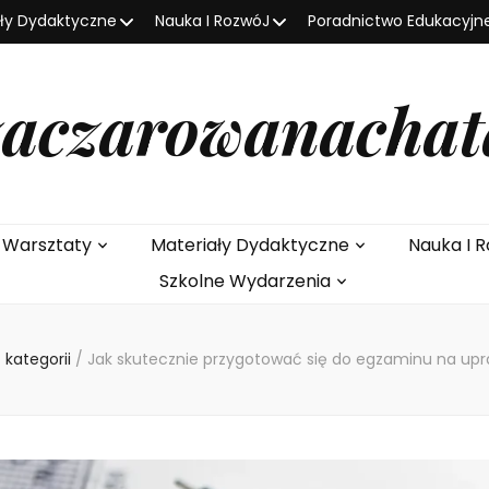
ały Dydaktyczne
Nauka I RozwóJ
Poradnictwo Edukacyjn
zaczarowanachat
e Warsztaty
Materiały Dydaktyczne
Nauka I R
Szkolne Wydarzenia
 kategorii
/
Jak skutecznie przygotować się do egzaminu na up