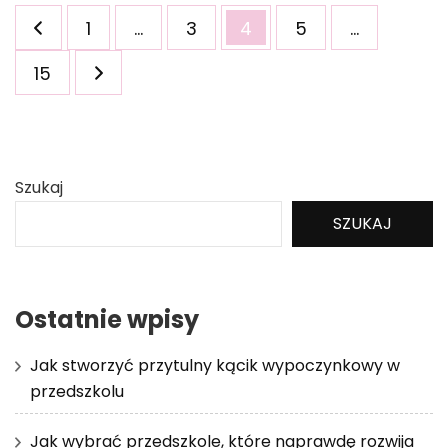
Stronicowanie
Strona
Strona
Strona
Strona
1
…
3
4
5
…
wpisów
Strona
15
Szukaj
SZUKAJ
Ostatnie wpisy
Jak stworzyć przytulny kącik wypoczynkowy w
przedszkolu
Jak wybrać przedszkole, które naprawdę rozwija