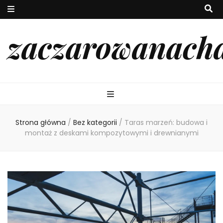
zaczarowanach
Strona główna
/
Bez kategorii
/
Taras marzeń: budowa i
montaż z deskami kompozytowymi i drewnianymi