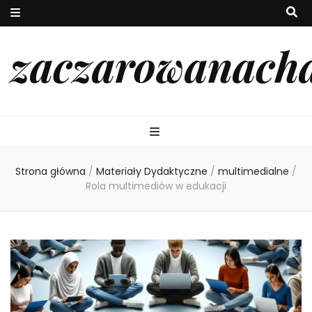
zaczarowanach
Strona główna
/
Materiały Dydaktyczne
/
multimedialne
/
Rola multimediów w edukacji