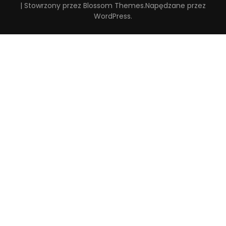
| Stowrzony przez
Blossom Themes
.Napędzane przez
WordPress
.