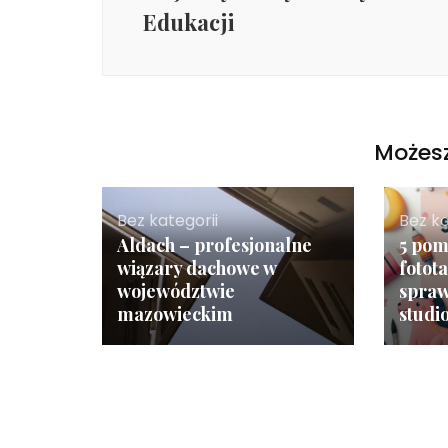
Edukacji
Możesz
Bez kategorii
Bez ka
Aldach – profesjonalne
5 pom
wiązary dachowe w
fotota
województwie
spraw
mazowieckim
studi