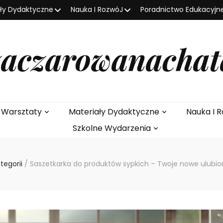
ały Dydaktyczne
Nauka I RozwóJ
Poradnictwo Edukacyjn
zaczarowanachat
e Warsztaty
Materiały Dydaktyczne
Nauka I R
Szkolne Wydarzenia
tegorii
/
Saszetkarka do produktów sypkich – Twoje nowe ulubi