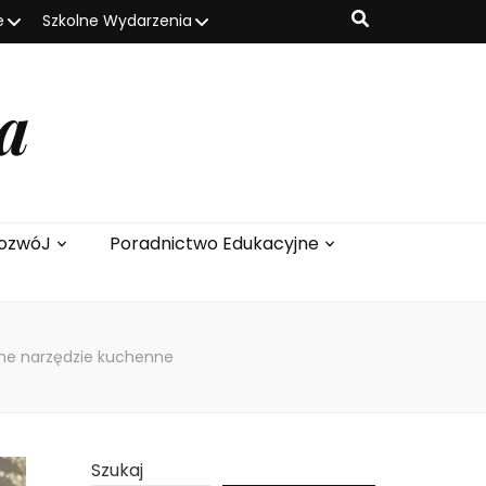
e
Szkolne Wydarzenia
a
ozwóJ
Poradnictwo Edukacyjne
one narzędzie kuchenne
Szukaj