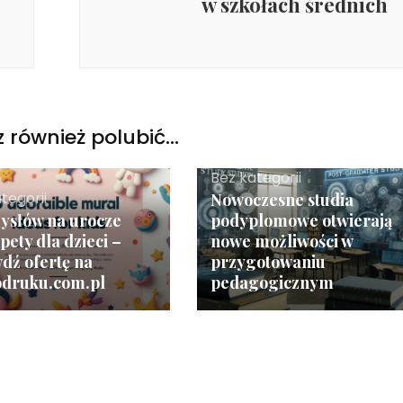
w szkołach średnich
 również polubić…
Bez kategorii
tegorii
Nowoczesne studia
ysłów na urocze
podyplomowe otwierają
pety dla dzieci –
nowe możliwości w
dź ofertę na
przygotowaniu
odruku.com.pl
pedagogicznym