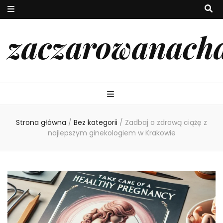
zaczarowanach
Strona główna
/
Bez kategorii
/
Zadbaj o zdrową ciążę z
najlepszym ginekologiem w Krakowie