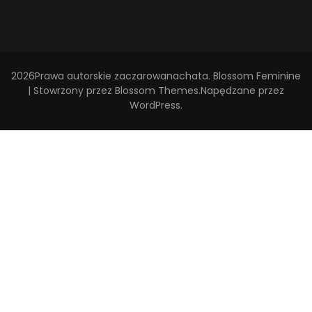
2026Prawa autorskie
zaczarowanachata
.
Blossom Feminine
| Stowrzony przez
Blossom Themes
.Napędzane przez
WordPress
.